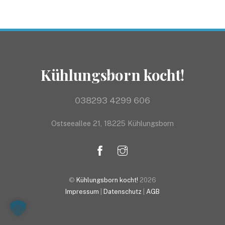
Kühlungsborn kocht!
Back
To
Top
038293 4299 606
Ostseeallee 21, 18225 Kühlungsborn
©
Kühlungsborn kocht!
2026
Impressum
|
Datenschutz
|
AGB