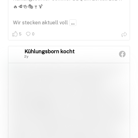
🔥🥩🍻🎭🍷🍹
Wir stecken aktuell voll
...
5
0
Kühlungsborn kocht
2y