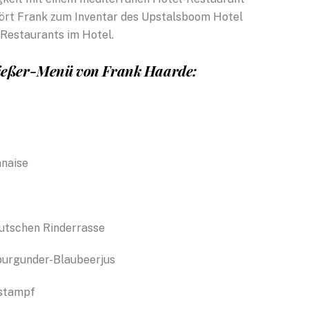
ehört Frank zum Inventar des Upstalsboom Hotel
 Restaurants im Hotel.
nießer-Menü von Frank Haarde:
vom Thunfisch
naise
Deutschen Rinderrasse
urgunder-Blaubeerjus
rgel | Trüffelstampf