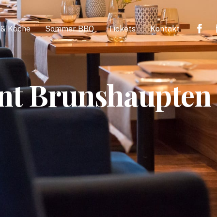
 & Köche
Sommer BBQ
Tickets
Kontakt
nt Brunshaupten