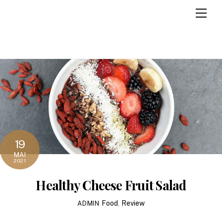
Skip
Men
to
content
19
MAI
2021
Healthy Cheese Fruit Salad
Food
,
Review
ADMIN