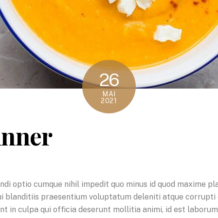
26
MAI
2021
inner
ndi optio cumque nihil impedit quo minus id quod maxime pl
 blanditiis praesentium voluptatum deleniti atque corrupti 
unt in culpa qui officia deserunt mollitia animi, id est labo