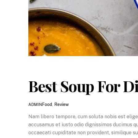
Best Soup For D
Food
,
Review
ADMIN
Nam libero tempore, cum soluta nobis est elige
accusamus et iusto odio dignissimos ducimus qui
occaecati cupiditate non provident, similique s