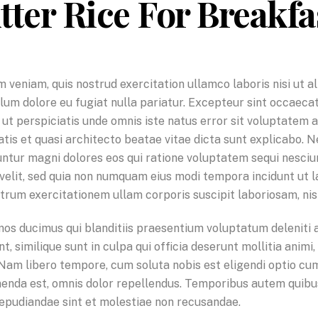
ter Rice For Breakf
 veniam, quis nostrud exercitation ullamco laboris nisi ut 
illum dolore eu fugiat nulla pariatur. Excepteur sint occaeca
ed ut perspiciatis unde omnis iste natus error sit voluptat
tatis et quasi architecto beatae vitae dicta sunt explicabo.
uuntur magni dolores eos qui ratione voluptatem sequi nesci
ci velit, sed quia non numquam eius modi tempora incidunt u
trum exercitationem ullam corporis suscipit laboriosam, nis
mos ducimus qui blanditiis praesentium voluptatum deleniti 
t, similique sunt in culpa qui officia deserunt mollitia anim
. Nam libero tempore, cum soluta nobis est eligendi optio c
nda est, omnis dolor repellendus. Temporibus autem quibusd
repudiandae sint et molestiae non recusandae.