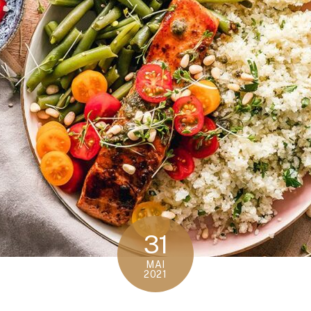
31
MAI
2021