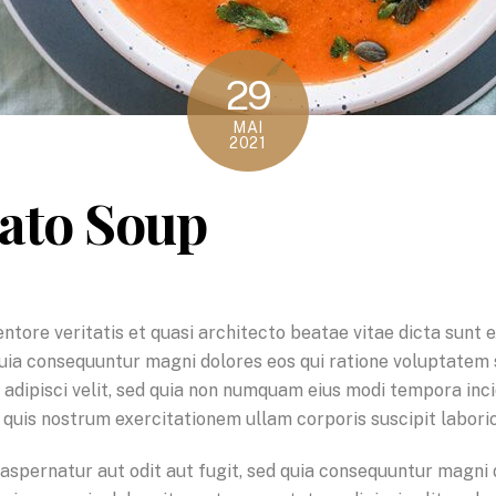
29
MAI
2021
tato Soup
entore veritatis et quasi architecto beatae vitae dicta sun
 quia consequuntur magni dolores eos qui ratione voluptatem
, adipisci velit, sed quia non numquam eius modi tempora in
quis nostrum exercitationem ullam corporis suscipit laborio
spernatur aut odit aut fugit, sed quia consequuntur magni 