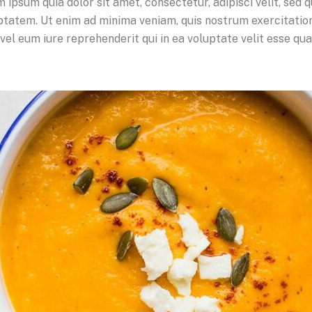
 ipsum quia dolor sit amet, consectetur, adipisci velit, se
atem. Ut enim ad minima veniam, quis nostrum exercitatione
el eum iure reprehenderit qui in ea voluptate velit esse qua