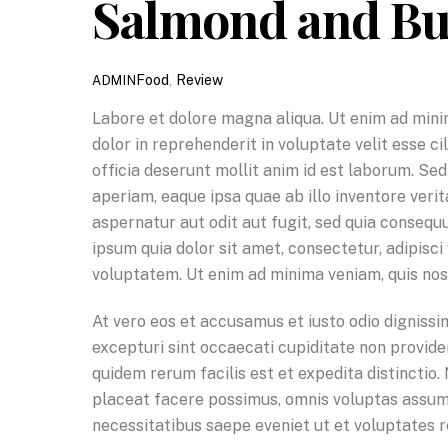
Salmond and But
Food
,
Review
ADMIN
Labore et dolore magna aliqua. Ut enim ad minim
dolor in reprehenderit in voluptate velit esse c
officia deserunt mollit anim id est laborum. S
aperiam, eaque ipsa quae ab illo inventore veri
aspernatur aut odit aut fugit, sed quia conseq
ipsum quia dolor sit amet, consectetur, adipis
voluptatem. Ut enim ad minima veniam, quis nos
At vero eos et accusamus et iusto odio dignissi
excepturi sint occaecati cupiditate non providen
quidem rerum facilis est et expedita distinctio
placeat facere possimus, omnis voluptas assume
necessitatibus saepe eveniet ut et voluptates 