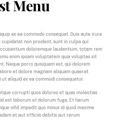
ast Menu
aliquip ex ea commodo consequat. Duis aute irure
t cupidatat non proident, sunt in culpa qui
em accusantium doloremque laudantium, totam rem
 Nemo enim ipsam voluptatem quia voluptas sit
unt. Neque porro quisquam est, qui dolorem
t labore et dolore magnam aliquam quaerat
i ut aliquid ex ea commodi consequatur.
atque corrupti quos dolores et quas molestias
i, id est laborum et dolorum fuga. Et harum
umque nihil impedit quo minus id quod maxime
am et aut officiis debitis aut rerum