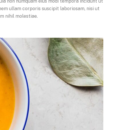
d quia non numquam eius modi tempora incidunt ut
m ullam corporis suscipit laboriosam, nisi ut
m nihil molestiae.