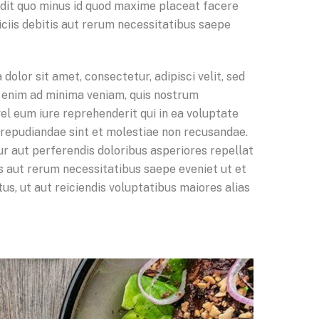
pedit quo minus id quod maxime placeat facere
iis debitis aut rerum necessitatibus saepe
olor sit amet, consectetur, adipisci velit, sed
 enim ad minima veniam, quis nostrum
el eum iure reprehenderit qui in ea voluptate
” repudiandae sint et molestiae non recusandae.
ur aut perferendis doloribus asperiores repellat
s aut rerum necessitatibus saepe eveniet ut et
s, ut aut reiciendis voluptatibus maiores alias