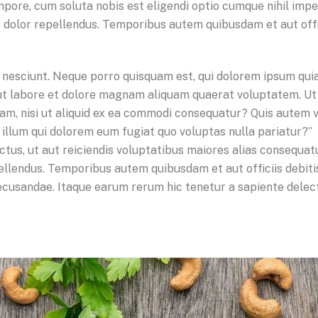
tempore, cum soluta nobis est eligendi optio cumque nihil im
dolor repellendus. Temporibus autem quibusdam et aut offic
nesciunt. Neque porro quisquam est, qui dolorem ipsum quia d
t labore et dolore magnam aliquam quaerat voluptatem. Ut
am, nisi ut aliquid ex ea commodi consequatur? Quis autem v
l illum qui dolorem eum fugiat quo voluptas nulla pariatur?
tus, ut aut reiciendis voluptatibus maiores alias consequat
llendus. Temporibus autem quibusdam et aut officiis debiti
cusandae. Itaque earum rerum hic tenetur a sapiente delectu