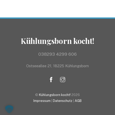
Kühlungsborn kocht!
Back
To
Top
038293 4299 606
Ostseeallee 21, 18225 Kühlungsborn
©
Kühlungsborn kocht!
2026
Impressum
|
Datenschutz
|
AGB