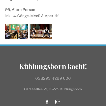
99,- € pro Person
inkl. 4-Gänge-Menü & Aperitif
Kühlungsborn kocht!
Back
To
Top
038293 4299 606
Ostseeallee 21, 18225 Kühlungsborn