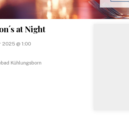
n´s at Night
r 2025
@
1:00
ebad Kühlungsborn